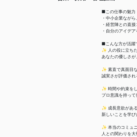
■この仕事の魅力
・中小企業ながら
・経営陣との直接
・自分のアイデア
■こんな方が活躍
✨ 人の役に立ち
あなたの優しさが
✨ 素直で真面目
誠実さが評価され
✨ 時間や約束を
プロ意識を持って
✨ 成長意欲があ
新しいことを学び
✨ 本当のコミュ
人との関わりを大