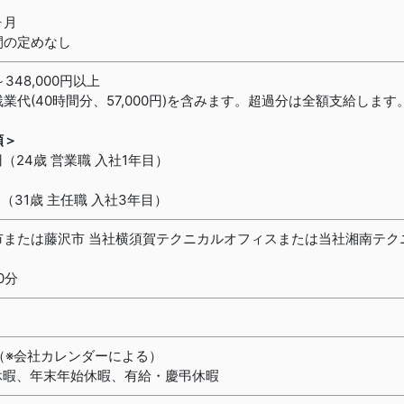
ヶ月
間の定めなし
～348,000円以上
業代(40時間分、57,000円)を含みます。超過分は全額支給します
額＞
（24歳 営業職 入社1年目）
（31歳 主任職 入社3年目）
市または藤沢市 当社横須賀テクニカルオフィスまたは当社湘南テク
0分
日（※会社カレンダーによる）
休暇、年末年始休暇、有給・慶弔休暇