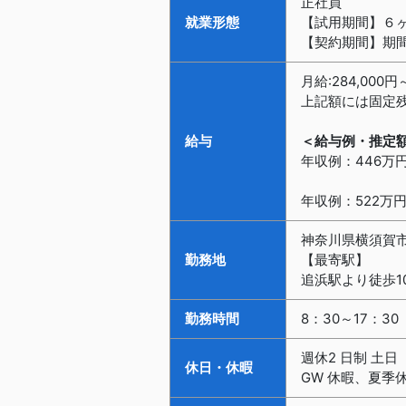
正社員
就業形態
【試用期間】６
【契約期間】期
月給:284,000円
上記額には固定残
給与
＜給与例・推定
年収例：446万円
年収例：522万円
神奈川県横須賀
勤務地
【最寄駅】
追浜駅より徒歩1
勤務時間
8：30～17：30
週休2 日制 土
休日・休暇
GW 休暇、夏季