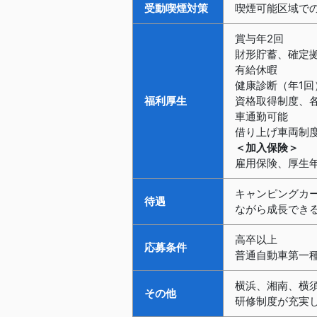
受動喫煙対策
喫煙可能区域で
賞与年2回
財形貯蓄、確定
有給休暇
健康診断（年1回
福利厚生
資格取得制度、各
車通勤可能
借り上げ車両制度
＜加入保険＞
雇用保険、厚生
キャンピングカー
待遇
ながら成長でき
高卒以上
応募条件
普通自動車第一
横浜、湘南、横
その他
研修制度が充実