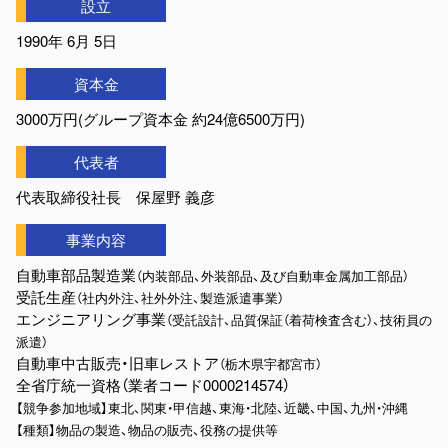
設立
1990年 6月 5日
資本金
3000万円(グループ資本金 約24億6500万円)
代表者
代表取締役社長 保屋野 義彦
事業内容
自動車部品製造業
（内装部品、外装部品、及び自動車金属加工部品）
受託生産
（社内外注、社外外注、製造派遣事業）
エンジニアリング事業
（受託設計、品質保証（着荷検査含む）、技術員の
派遣）
自動車中古販売・旧車レストア
（栃木県宇都宮市）
全省庁統一資格（業者コード0000214574）
【競争参加地域】東北、関東・甲信越、東海・北陸、近畿、中国、九州・沖縄
【種類】物品の製造、物品の販売、役務の提供等