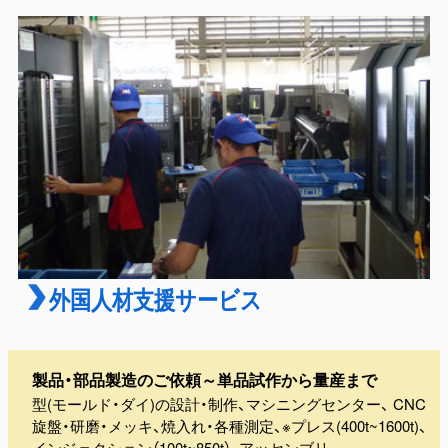
外国人材支援サービス
製品・部品製造のご依頼～単品試作から量産まで
型(モールド・ダイ)の設計・制作、マシニングセンター、 CNC
旋盤・研磨・メッキ、焼入れ・各種測定、※プレス(400t~1600t)、
インジェクション（100t~850t）、アッセンブリ