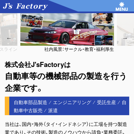
・福利厚生
当社栃木工場 試作工場
当社イ
株式会社J'sFactoryは
自動車等の機械部品の製造を行う
企業です。
自動車部品製造 ⁄ エンジニアリング ⁄ 受託生産 ⁄ 自
動車中古販売 ⁄ 派遣
当社は、国内・海外（タイ・インドネシア）に工場を持つ製造
業であり、その技術、製造のノウハウから請負・業務委託、