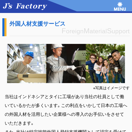
外国人材支援サービス
F
M
S
oreign
aterial
upport
※写真はイメージです
当社はインドネシアとタイに工場があり当社の社員として働
いているかたが多くいます。この利点をいかして日本の工場へ
の外国人材を活用したい企業様への導入のお手伝いをさせて
いただきます。
また、当社は特定技能外国人登録支援機関として認定を受けて