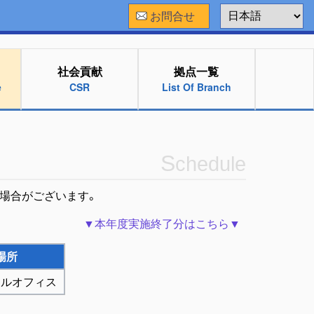
お問合せ
社会貢献
拠点一覧
e
CSR
List Of Branch
S
chedule
場合がございます。
▼本年度実施終了分はこちら▼
場所
カルオフィス