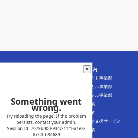
企業情報
事業案内
×
社長あいさつ
プロダクト事業部
工場紹介
テクニカル事業部
製品一覧
アクチャル事業部
Motor Project
紹介事業
企業理念
送迎事業
会社ロゴの由来
外国人材支援サービス
会社データ
警備事業