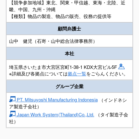
【競争参加地域】東北、関東・甲信越、東海・北陸、近
畿、中国、九州・沖縄
【種類】物品の製造、物品の販売、役務の提供等
顧問弁護士
山中 健児（石嵜・山中総合法律事務所）
本社
埼玉県さいたま市大宮区宮町1-38-1 KDX大宮ビル5F
※詳細及び各拠点については
拠点一覧
をごらんください。
グループ企業
PT. Mitsuyoshi Manufacturing Indonesia
（インドネシ
ア製造子会社）
Japan Work System(Thailand)Co.,Ltd.
（タイ製造子会
社）