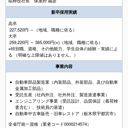
取締役社長 保屋野 義彦
新卒採用実績
高卒
227,520円 ～（地域、職種に依る）
大卒
259,220円 ～ 365,000円(※)（地域、職種に依る）
※特別職、資格、その他能力、学生自体の経験・実績によ
る （明確な上限値はありません。）
事業内容
自動車部品製造業（内装部品、外装部品、及び自動車
金属加工部品）
受託生産（社内外注、社外外注、製造派遣事業）
エンジニアリング事業（受託設計、品質保証（着荷検
査含む）、技術員の派遣）
自動車中古車販売・旧車レストア（栃木県宇都宮市）
全省庁統一資格（業者コード0000214574）