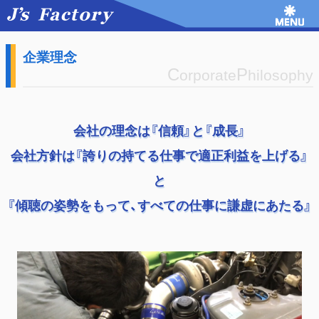
企業理念
C
P
orporate
hilosophy
会社の理念は『信頼』と『成長』
会社方針は『誇りの持てる仕事で適正利益を上げる』
と
『傾聴の姿勢をもって、すべての仕事に謙虚にあたる』