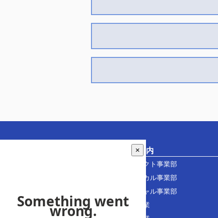
企業情報
事業案内
×
社長あいさつ
プロダクト事業部
工場紹介
テクニカル事業部
製品一覧
アクチャル事業部
Motor Project
紹介事業