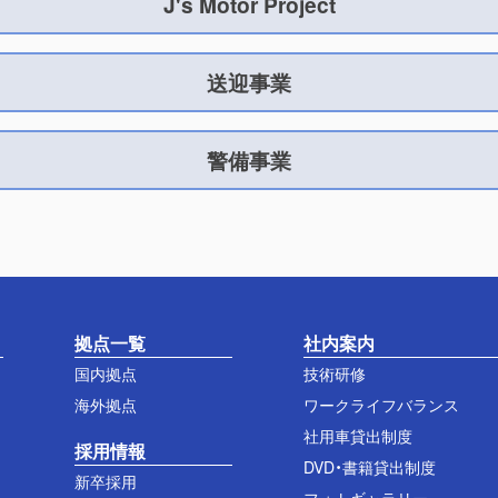
J's Motor Project
送迎事業
警備事業
拠点一覧
社内案内
国内拠点
技術研修
海外拠点
ワークライフバランス
社用車貸出制度
採用情報
DVD・書籍貸出制度
新卒採用