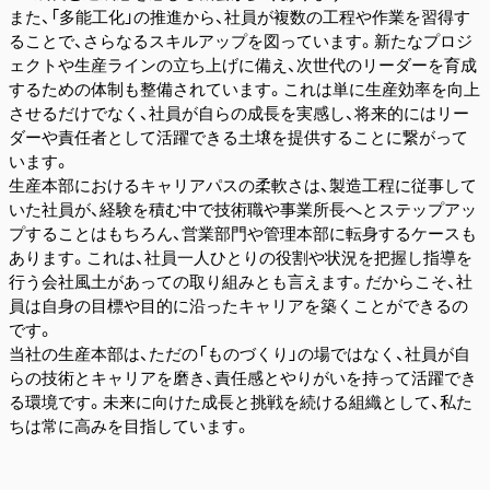
また、「多能工化」の推進から、社員が複数の工程や作業を習得す
ることで、さらなるスキルアップを図っています。新たなプロジ
ェクトや生産ラインの立ち上げに備え、次世代のリーダーを育成
するための体制も整備されています。これは単に生産効率を向上
させるだけでなく、社員が自らの成長を実感し、将来的にはリー
ダーや責任者として活躍できる土壌を提供することに繋がって
います。
生産本部におけるキャリアパスの柔軟さは、製造工程に従事して
いた社員が、経験を積む中で技術職や事業所長へとステップアッ
プすることはもちろん、営業部門や管理本部に転身するケースも
あります。これは、社員一人ひとりの役割や状況を把握し指導を
行う会社風土があっての取り組みとも言えます。だからこそ、社
員は自身の目標や目的に沿ったキャリアを築くことができるの
です。
当社の生産本部は、ただの「ものづくり」の場ではなく、社員が自
らの技術とキャリアを磨き、責任感とやりがいを持って活躍でき
る環境です。未来に向けた成長と挑戦を続ける組織として、私た
ちは常に高みを目指しています。