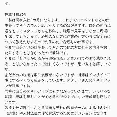
す。
先輩社員紹介
「私は現在入社3カ月になります。これまでにイベントなどの仕
事をしてきたので人と話したりするのは好きです。自分の担当現
場をもってスタッフさんを募集し、職場の見学をしながら現場に
配属してもらいます。経験のない方に作業の仕方や特に安全面に
ついて教えたりするので先生みたいな感じの仕事です。
今まで自分だけの仕事をしてきたので他の方に仕事の内容を教え
たりすることはなかったので新鮮です。
たまに『Ｎさんがいるから頑張れる』と言われて今まで感謝され
ることは少なかったので照れくさいですが、思い返すと嬉しいで
す。
まだ自分の現場は取引規模が小さいですが、将来はインサイト工
場にするべく取り組みをしています。スタッフさんのスキルアッ
プが課題ですね。
同時に自分のスキルアップにもつながっていきます。いろいろな
知識、経験を積むことができるので今までにない達成感を感じて
います。
製造や技術部門における問題を当社の製造チームによる社内外注
（請負）や人材派遣の形で解決するためのポジションになりま