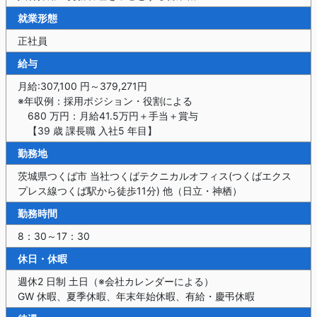
就業形態
正社員
給与
月給:307,100 円～379,271円
※年収例：採用ポジション・役割による
680 万円：月給41.5万円＋手当＋賞与
【39 歳 課長職 入社5 年目】
勤務地
茨城県つくば市 当社つくばテクニカルオフィス(つくばエクス
プレス線つくば駅から徒歩11分) 他（日立・神栖）
勤務時間
8：30～17：30
休日・休暇
週休2 日制 土日（※会社カレンダーによる）
GW 休暇、夏季休暇、年末年始休暇、有給・慶弔休暇